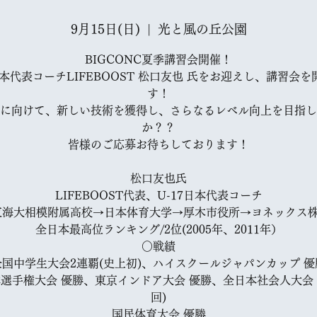
9月15日(日)
  |  
光と風の丘公園
BIGCONC夏季講習会開催！
日本代表コーチLIFEBOOST 松口友也 氏をお迎えし、講習会
す！
に向けて、新しい技術を獲得し、さらなるレベル向上を目指し
か？？
皆様のご応募お待ちしております！
松口友也氏
LIFEBOOST代表、U-17日本代表コーチ
東海大相模附属高校→日本体育大学→厚木市役所→ヨネックス
全日本最高位ランキング/2位(2005年、2011年）
○戦績
全国中学生大会2連覇(史上初)、ハイスクールジャパンカップ 優
選手権大会 優勝、東京インドア大会 優勝、全日本社会人大会 
回)
国民体育大会 優勝