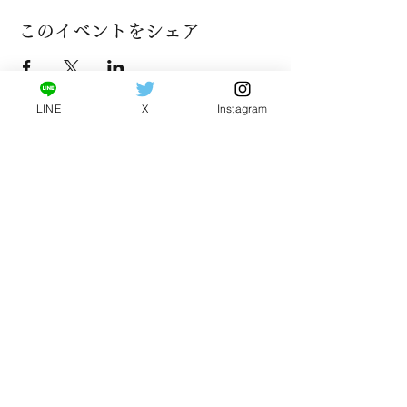
このイベントをシェア
LINE
X
Instagram
​特定商取引法に基づく表記
販売業者：特定非営利活動法人ソフトテニス振興会
BIGCONC
販売者：原 大湖
所在地：茨城県つくば市上郷3316番地
電話番号：080-5967-2020
メールアドレス：
bigconc2020@gmail.com
ホームページURL：
https://www.bigconc2020.com
販売価格：各イベントの詳細をご参照ください。
商品代金以外の必要料金：支払い手数料
お支払い時期・期間：クレジットカード−決済時 銀
行振込−ご注文後7日以内 コンビニエンスストア−ご
注文後3日以内
引き渡し期間：ご注文直後にメールにてチケットを
お送りいたします