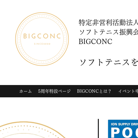
特定非営利活動法
ソフトテニス振興
BIGCONC
​ソフトテニス
ホーム
5周年特設ページ
BIGCONCとは？
イベント