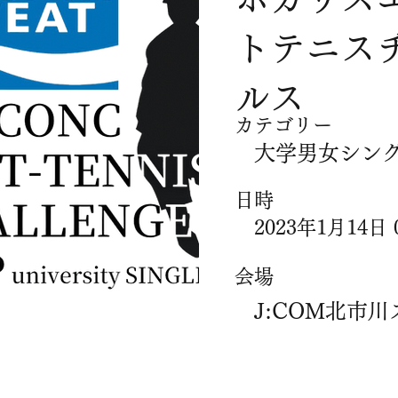
トテニス
ルス
​カテゴリー
大学男女シン
​日時
2023年1月14日 0
​会場
J:COM北市