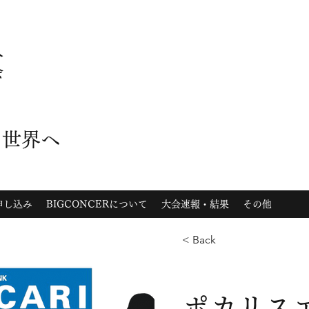
人
会
を世界へ
申し込み
BIGCONCERについて
大会速報・結果
その他
< Back
ポカリスエ