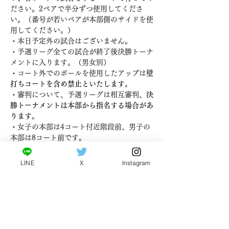
ださい。2ペアで半分ずつ使用してくださ
い。（番号が若いペアが本部側のサイドを使
用してください。）
・本日予定外の試合はございません。
・予選リーグ全ての試合が終了後決勝トーナ
メントに入ります。（男女別）
・コート外でのボールを使用したアップは
壁
打ちコートを含め禁止といたします。
・審判について、予選リーグは相互審判、
決
勝トーナメントは本部から指名する場合があ
ります。
・女子の本部は4コート付近階段前、男子の
本部は8コート前です。
・受付は8時30分より行います。受付時にお
渡しした新型コロナウイルス感染症対策シー
LINE
X
Instagram
トを10時までに本部までご提出ください。
・大会内容につきましては下記の大会パンフ
レットよりダウンロードいただきご覧くださ
い。詳しい内容が記載されています。
​大会速報・結果